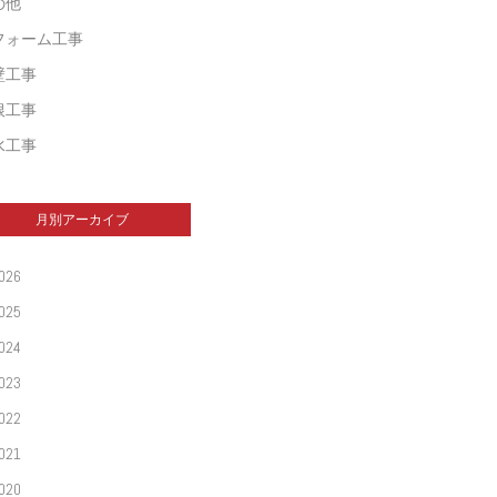
の他
フォーム工事
壁工事
根工事
水工事
月別アーカイブ
026
025
024
023
022
021
020