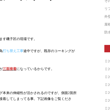
そ
リ
外
屋
防
ます磯子区の現場です。
為
打ち替え工事
途中ですが、既存のコーキングが
2
が
三面接着
になっているからです。
2
2
2
2
グ本来の伸縮性が活かされるのですが、側面2箇所
接着してしまってる事。下記画像をご覧くださ
2
2