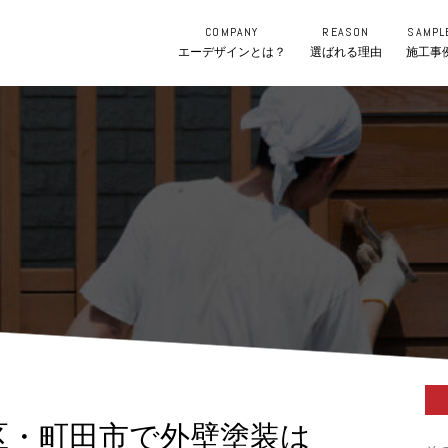
COMPANY
REASON
SAMPL
エーデザインとは？
選ばれる理由
施工事
区・町田市で外壁塗装は