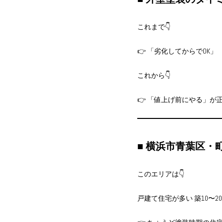
これまで👇
👉 「劣化してからでOK」
これから👇
👉 「値上げ前にやる」が
■ 横浜市青葉区・
このエリアは👇
戸建て住宅が多い 築10〜2