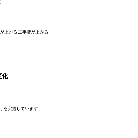
来
が上がる 工事費が上がる
変化
げを実施しています。