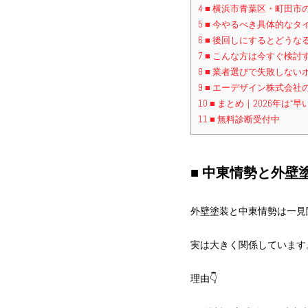
4
■ 横浜市青葉区・町田市
5
■ 今やるべき具体的なタ
6
■ 後回しにするとどうな
7
■ こんな方は今すぐ検討
8
■ 業者選びで失敗しない
9
■ エーデザイン株式会社
10
■ まとめ｜2026年は“早
11
■ 無料診断受付中
■ 中東情勢と外壁
外壁塗装と中東情勢は一見
実は大きく関係しています
理由👇