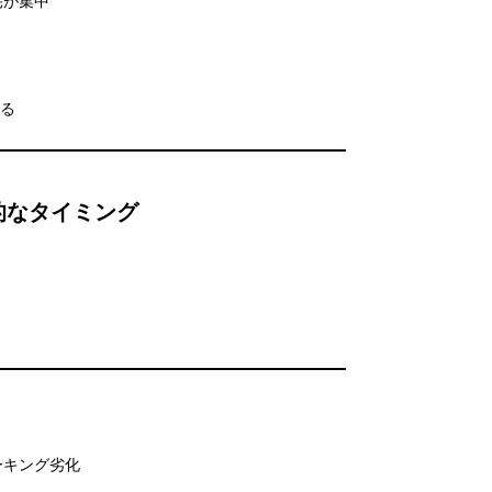
宅が集中
まる
的なタイミング
ーキング劣化