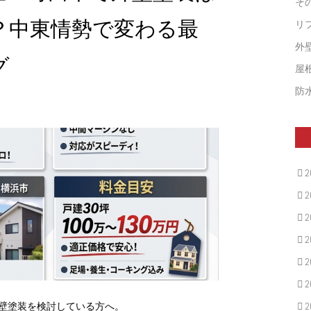
そ
？中東情勢で変わる最
リ
外
グ
屋
防
2
2
2
2
2
2
壁塗装を検討している方へ。
2