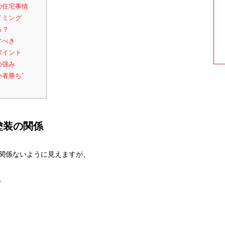
の住宅事情
イミング
る？
すべき
ポイント
の強み
い者勝ち”
塗装の関係
関係ないように見えますが、
。