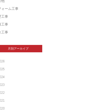
の他
フォーム工事
壁工事
根工事
水工事
月別アーカイブ
026
025
024
023
022
021
020