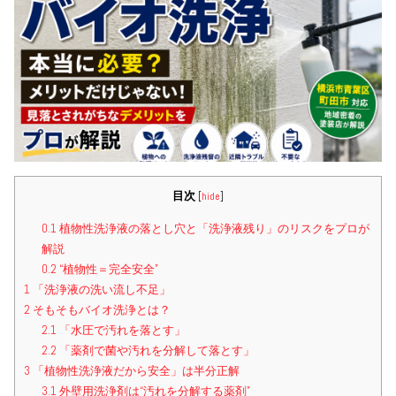
目次
[
hide
]
0.1
植物性洗浄液の落とし穴と「洗浄液残り」のリスクをプロが
解説
0.2
“植物性＝完全安全”
1
「洗浄液の洗い流し不足」
2
そもそもバイオ洗浄とは？
2.1
「水圧で汚れを落とす」
2.2
「薬剤で菌や汚れを分解して落とす」
3
「植物性洗浄液だから安全」は半分正解
3.1
外壁用洗浄剤は“汚れを分解する薬剤”