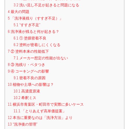
3.2
洗い流し不足が起きると問題になる
4
最大の問題
5
「洗浄液残り（すすぎ不足）」
5.1
“すすぎ不足”
6
洗浄液が残ると何が起きる？
6.1
① 塗膜密着不良
6.2
塗料が密着しにくくなる
7
② 塗料本来の性能低下
7.1
メーカー想定の性能が出ない
8
③ 泡残り・ベタつき
9
④ コーキングへの影響
9.1
密着不良の原因
10
植物や土壌への影響は？
10.1
高濃度原液
10.2
希釈ミス
11
横浜市青葉区・町田市で実際に多いケース
11.1
「とりあえず高単価提案」
12
本当に重要なのは「洗浄方法」より
13
“洗浄後の管理”