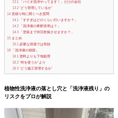
13.1
「バイオ洗浄やってます！」だけの会社
13.2
“どう管理しているか”
14
見積り時に聞くべき質問
14.1
「すすぎはどのくらい行いますか？」
14.2
「洗浄液の希釈倍率は？」
14.3
「塗装まで何日乾燥させますか？」
15
まとめ
15.1
必要な現場では有効
16
「洗浄液の残留」
16.1
塗料よりも下地処理
16.2
“何を使うか”より
16.3
“どう施工管理するか”
植物性洗浄液の落とし穴と「洗浄液残り」の
リスクをプロが解説