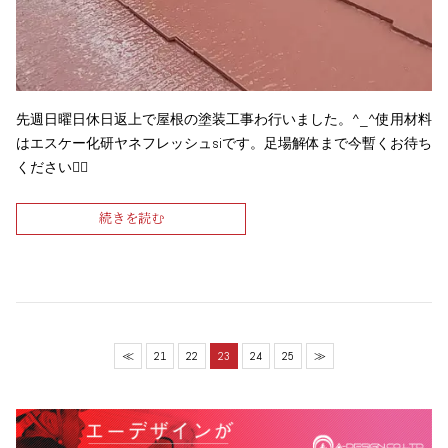
先週日曜日休日返上で屋根の塗装工事わ行いました。^_^使用材料
はエスケー化研ヤネフレッシュsiです。足場解体まで今暫くお待ち
ください🙇‍♂️
続きを読む
≪
21
22
23
24
25
≫