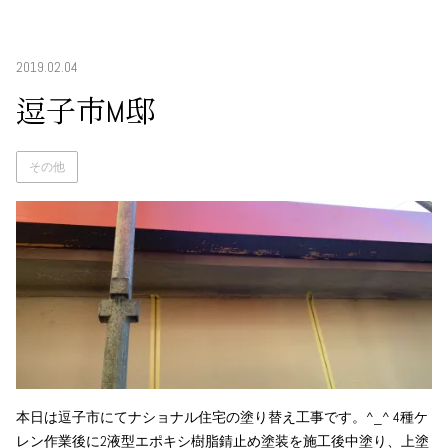
2019.02.04
逗子市M邸
その他
本日は逗子市にてナショナル住宅の塗り替え工事です。^_^ 4種ケ
レン作業後に2液型エポキシ樹脂錆止め塗装を施工後中塗り、上塗